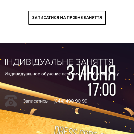
—
Студія
на
Подолі
ЗАПИСАТИСЯ НА ПРОБНЕ ЗАНЯТТЯ
ІНДИВІДУАЛЬНЕ ЗАНЯТТЯ
Индивидуальное обучение первому свадебному танцу
Записатись
(044) 490 90 99