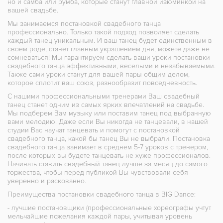
но и самба или румба, которые станут главной изюминкой на
вашей свадьбе.
Мы занимаемся постановкой свадебного танца
профессионально. Только такой подход позволяет сделать
каждый танец уникальным. И ваш танец будет единственным в
своем роде, станет главным украшением дня, можете даже не
сомневаться! Мы гарантируем сделать ваши уроки постановки
свадебного танца эффективными, веселыми и незабываемыми.
Также сами уроки станут для вашей пары общим делом,
которое сплотит ваш союз, разнообразит повседневность.
С нашими профессиональными тренерами Ваш свадебный
танец станет одним из самых ярких впечатлений на свадьбе.
Мы подберем Вам музыку или поставим танец под выбранную
вами мелодию. Даже если Вы никогда не танцевали, в нашей
студии Вас научат танцевать и помогут с постановкой
свадебного танца, какой бы танец Вы не выбрали. Постановка
свадебного танца занимает в среднем 5-7 уроков с тренером,
после которых вы будете танцевать не хуже профессионалов.
Начинать ставить свадебный танец лучше за месяц до самого
торжества, чтобы перед публикой Вы чувствовали себя
уверенно и раскованно.
Преимущества постановки свадебного танца в BIG Dance:
- лучшие постановщики (профессиональные хореографы учтут
мельчайшие пожелания каждой пары, учитывая уровень