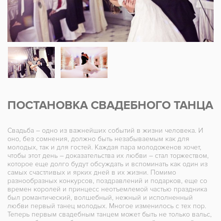
ПОСТАНОВКА СВАДЕБНОГО ТАНЦА
Свадьба – одно из важнейших событий в жизни человека. И
оно, без сомнения, должно быть незабываемым как для
молодых, так и для гостей. Каждая пара молодоженов хочет,
чтобы этот день – доказательства их любви – стал торжеством,
которое еще долго будут обсуждать и вспоминать как один из
самых счастливых и ярких дней в их жизни. Помимо
разнообразных конкурсов, поздравлений и подарков, еще со
времен королей и принцесс неотъемлемой частью праздника
был романтический, волшебный, нежный и исполненный
любви первый танец молодых. Многое изменилось с тех пор.
Теперь первым свадебным танцем может быть не только вальс,