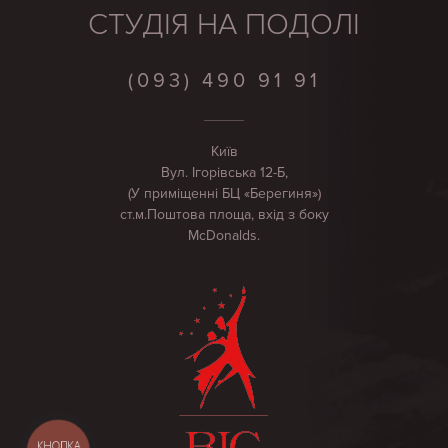
СТУДІЯ НА ПОДОЛІ
(093) 490 91 91
Київ
Вул. Ігорівська 12-Б,
(У приміщенні БЦ «Берегиня»)
ст.м.Поштова площа, вхід з боку
McDonalds.
КНОПКА