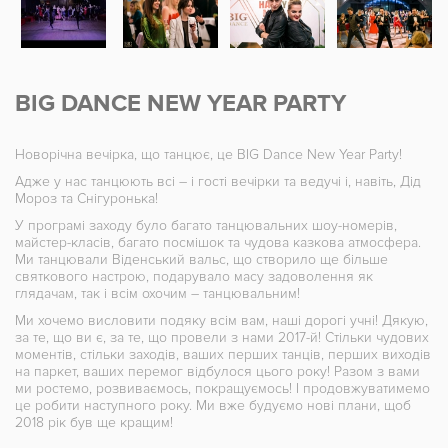
BIG DANCE NEW YEAR PARTY​
Новорічна вечірка, що танцює, це BIG Dance New Year Party!
Адже у нас танцюють всі – і гості вечірки та ведучі і, навіть, Дід
Мороз та Снігуронька!
У програмі заходу було багато танцювальних шоу-номерів,
майстер-класів, багато посмішок та чудова казкова атмосфера.
Ми танцювали Віденський вальс, що створило ще більше
святкового настрою, подарувало масу задоволення як
глядачам, так і всім охочим – танцювальним!
Ми хочемо висловити подяку всім вам, наші дорогі учні! Дякую,
за те, що ви є, за те, що провели з нами 2017-й! Стільки чудових
моментів, стільки заходів, ваших перших танців, перших виходів
на паркет, ваших перемог відбулося цього року! Разом з вами
ми ростемо, розвиваємось, покращуємось! І продовжуватимемо
це робити наступного року. Ми вже будуємо нові плани, щоб
2018 рік був ще кращим!