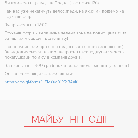
Виїжджаємо від студії на Подолі (Ігорівська 12б).
Там нас уже чекатимуть велосипеди, на яких ми поїдемо на
Труханів острів!
Зустрічаємось о 12:00.
Труханів острів - величезна зелена зона де повно цікавих та
затишних місць для відпочинку!
Пропонуємо вам провести неділю активно та захоплююче!)
Заряджатимемося гарним настроєм і насолоджуватимемося
покатушками по лісу в компанії друзів!
Вартість участі: 300 грн (прокат велосипеда входить у вартість)
On-line реєстрація за посиланням:
https://goo.gl/forms/
H5MsXg91RRtB4eIi1
МАЙБУТНІ ПОДІЇ