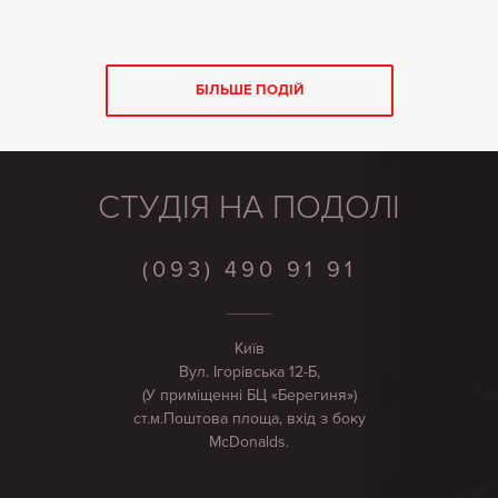
БІЛЬШЕ ПОДІЙ
СТУДІЯ НА ПОДОЛІ
(093) 490 91 91
Київ
Вул. Ігорівська 12-Б,
(У приміщенні БЦ «Берегиня»)
ст.м.Поштова площа, вхід з боку
McDonalds.