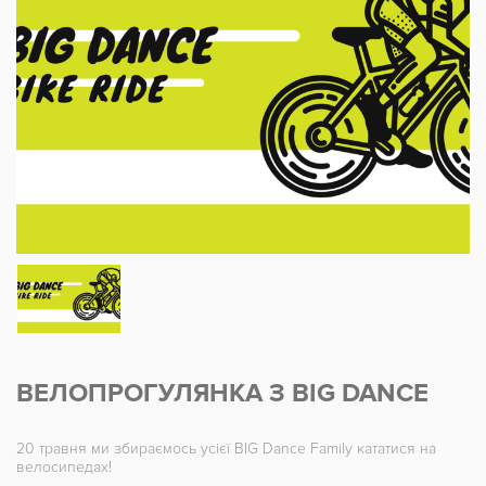
ВЕЛОПРОГУЛЯНКА З BIG DANCE
20 травня ми збираємось усієї BIG Dance Family кататися на
велосипедах!